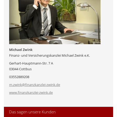
Michael Zwink
Finanz- und Versicherungskanzlei Michael Zwink e.K.
Gerhart-Hauptmann-Str. 7 A
03044 Cottbus
03552889208
m.zwink@finanzkanzlei-zwink.de
www.finanzkanzlei-zwink.de
Das sagen unsere Kunden