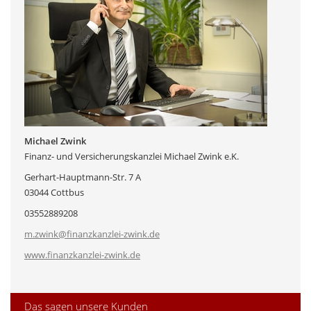
Michael Zwink
Finanz- und Versicherungskanzlei Michael Zwink e.K.
Gerhart-Hauptmann-Str. 7 A
03044 Cottbus
03552889208
m.zwink@finanzkanzlei-zwink.de
www.finanzkanzlei-zwink.de
Das sagen unsere Kunden